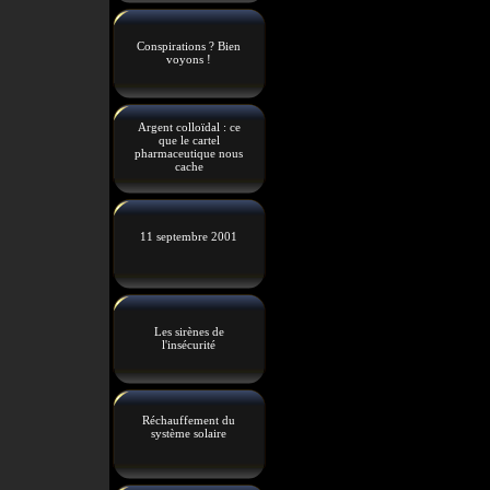
Conspirations ? Bien
voyons !
Argent colloïdal : ce
que le cartel
pharmaceutique nous
cache
11 septembre 2001
Les sirènes de
l'insécurité
Réchauffement du
système solaire