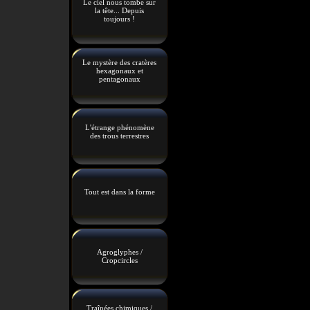
Le ciel nous tombe sur
la tête... Depuis
toujours !
Le mystère des cratères
hexagonaux et
pentagonaux
L'étrange phénomène
des trous terrestres
Tout est dans la forme
Agroglyphes /
Cropcircles
Traînées chimiques /