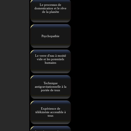
Le processus de
domestication et le rêve
de la planète
Psychopathie
Le verre d'eau à moitié
vide et les potentiels
humains
Technique
antigravitationnelle à la
portée de tous
Expérience de
télékinésie accessible à
tous