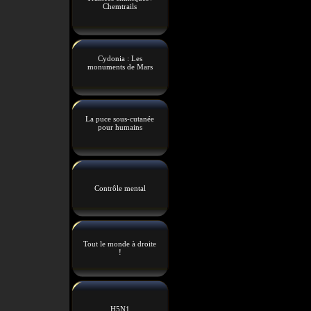
Chemtrails
Cydonia : Les
monuments de Mars
La puce sous-cutanée
pour humains
Contrôle mental
Tout le monde à droite
!
H5N1