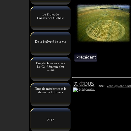
Le Projet de
Conscience Globale
De la brièveté de la vie
Ère glaciaire en vue ?
Le Gulf Stream s'est
arrêté
2009 -
Zone-7@Zone-7.Net
Pluie de météorites et la
danse de l'Univers
2012