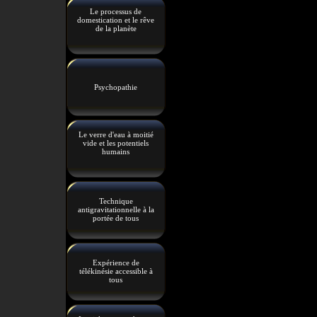
Le processus de
domestication et le rêve
de la planète
Psychopathie
Le verre d'eau à moitié
vide et les potentiels
humains
Technique
antigravitationnelle à la
portée de tous
Expérience de
télékinésie accessible à
tous