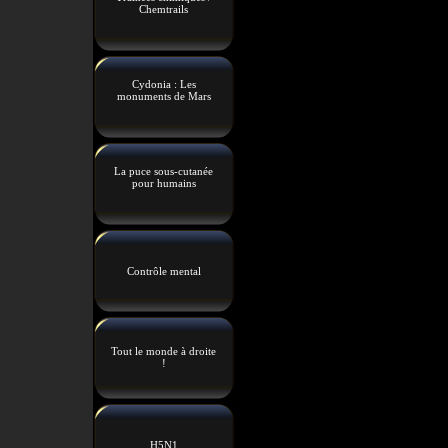
Chemtrails
Cydonia : Les
monuments de Mars
La puce sous-cutanée
pour humains
Contrôle mental
Tout le monde à droite
!
H5N1