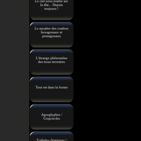
Le ciel nous tombe sur
la tête... Depuis
toujours !
Le mystère des cratères
hexagonaux et
pentagonaux
L'étrange phénomène
des trous terrestres
Tout est dans la forme
Agroglyphes /
Cropcircles
Traînées chimiques /