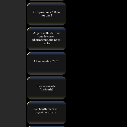
Conspirations ? Bien
voyons !
Argent colloïdal : ce
que le cartel
pharmaceutique nous
cache
11 septembre 2001
Les sirènes de
l'insécurité
Réchauffement du
système solaire