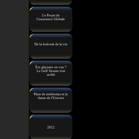
Le Projet de
Conscience Globale
De la brièveté de la vie
Ère glaciaire en vue ?
Le Gulf Stream s'est
arrêté
Pluie de météorites et la
danse de l'Univers
2012