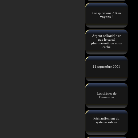
Conspirations ? Bien
voyons !
Argent colloïdal : ce
que le cartel
pharmaceutique nous
cache
11 septembre 2001
Les sirènes de
l'insécurité
Réchauffement du
système solaire