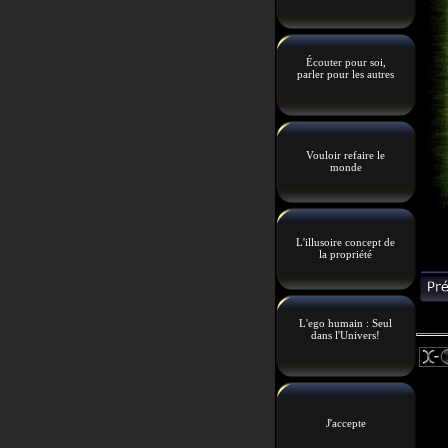
Écouter pour soi,
parler pour les autres
Vouloir refaire le
monde
L'illusoire concept de
la propriété
L'ego humain : Seul
dans l'Univers!
J'accepte