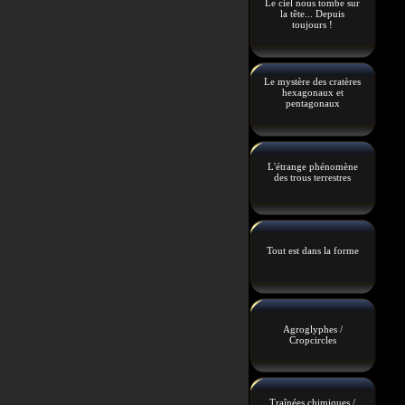
Le ciel nous tombe sur
la tête... Depuis
toujours !
Le mystère des cratères
hexagonaux et
pentagonaux
L'étrange phénomène
des trous terrestres
Tout est dans la forme
Agroglyphes /
Cropcircles
Traînées chimiques /