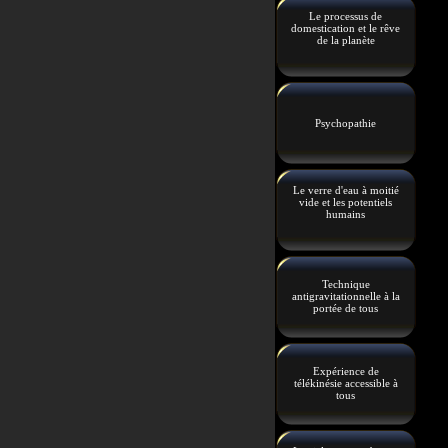
Le processus de
domestication et le rêve
de la planète
Psychopathie
Le verre d'eau à moitié
vide et les potentiels
humains
Technique
antigravitationnelle à la
portée de tous
Expérience de
télékinésie accessible à
tous