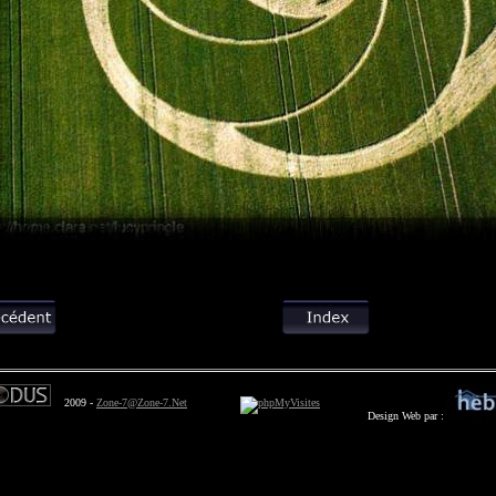
2009 -
Zone-7@Zone-7.Net
Design Web par :