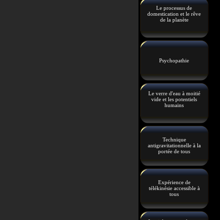
Le processus de
domestication et le rêve
de la planète
Psychopathie
Le verre d'eau à moitié
vide et les potentiels
humains
Technique
antigravitationnelle à la
portée de tous
Expérience de
télékinésie accessible à
tous