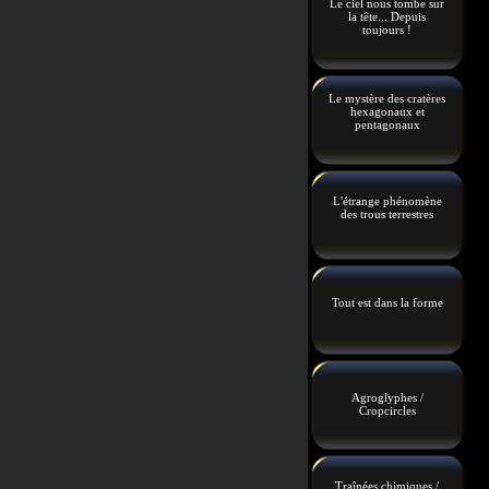
Le ciel nous tombe sur
la tête... Depuis
toujours !
Le mystère des cratères
hexagonaux et
pentagonaux
L'étrange phénomène
des trous terrestres
Tout est dans la forme
Agroglyphes /
Cropcircles
Traînées chimiques /