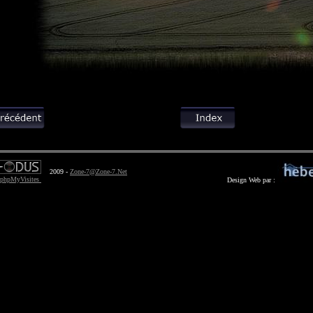
2009 -
Zone-7@Zone-7.Net
Design Web par :