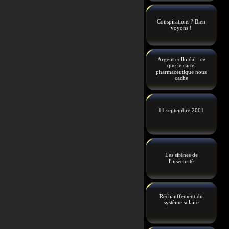
Conspirations ? Bien
voyons !
Argent colloïdal : ce
que le cartel
pharmaceutique nous
cache
11 septembre 2001
Les sirènes de
l'insécurité
Réchauffement du
système solaire