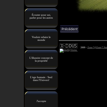
Écouter pour soi,
parler pour les autres
Vouloir refaire le
monde
2009 -
Zone-7@Zone-7.Net
L'illusoire concept de
la propriété
L'ego humain : Seul
dans l'Univers!
J'accepte