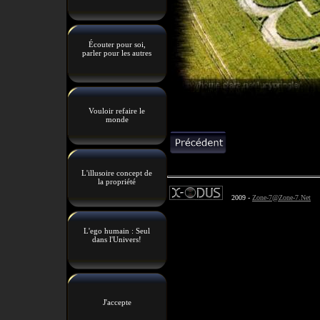
Écouter pour soi,
parler pour les autres
Vouloir refaire le
monde
L'illusoire concept de
la propriété
2009 -
Zone-7@Zone-7.Net
L'ego humain : Seul
dans l'Univers!
J'accepte