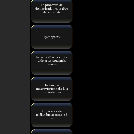
Le processus de
domestication et le rêve
de la planète
Psychopathie
Le verre d'eau à moitié
vide et les potentiels
humains
Technique
antigravitationnelle à la
portée de tous
Expérience de
télékinésie accessible à
tous