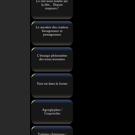
Le ciel nous tombe sur
la tête... Depuis
toujours !
Le mystère des cratères
hexagonaux et
pentagonaux
L'étrange phénomène
des trous terrestres
Tout est dans la forme
Agroglyphes /
Cropcircles
Traînées chimiques /