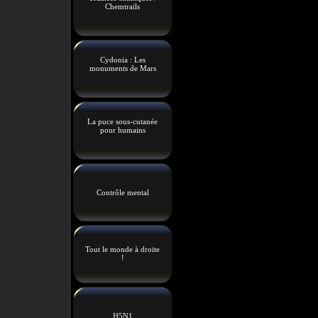
Chemtrails
Cydonia : Les
monuments de Mars
La puce sous-cutanée
pour humains
Contrôle mental
Tout le monde à droite
!
H5N1