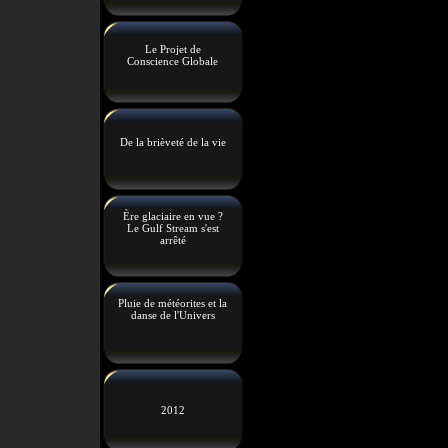
Le Projet de
Conscience Globale
De la brièveté de la vie
Ère glaciaire en vue ?
Le Gulf Stream s'est
arrêté
Pluie de météorites et la
danse de l'Univers
2012