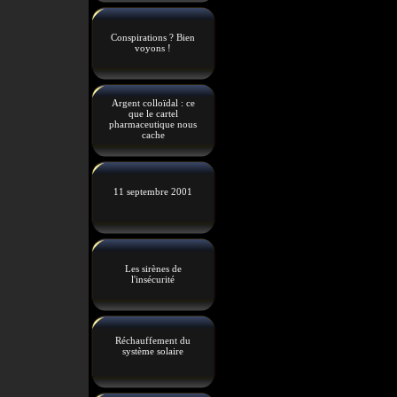
Conspirations ? Bien
voyons !
Argent colloïdal : ce
que le cartel
pharmaceutique nous
cache
11 septembre 2001
Les sirènes de
l'insécurité
Réchauffement du
système solaire