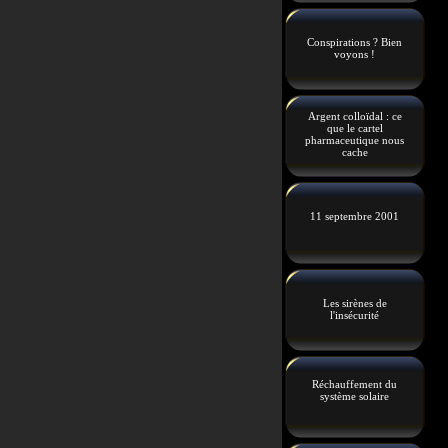
Conspirations ? Bien
voyons !
Argent colloïdal : ce
que le cartel
pharmaceutique nous
cache
11 septembre 2001
Les sirènes de
l'insécurité
Réchauffement du
système solaire