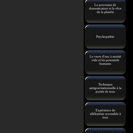
Le processus de
domestication et le rêve
de la planète
Psychopathie
Le verre d'eau à moitié
vide et les potentiels
humains
Technique
antigravitationnelle à la
portée de tous
Expérience de
télékinésie accessible à
tous