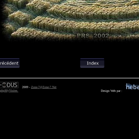
2009 -
Zone-7@Zone-7.Net
Design Web par :