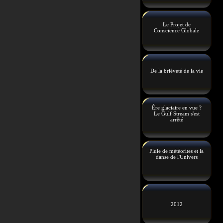
Le Projet de
Conscience Globale
De la brièveté de la vie
Ère glaciaire en vue ?
Le Gulf Stream s'est
arrêté
Pluie de météorites et la
danse de l'Univers
2012