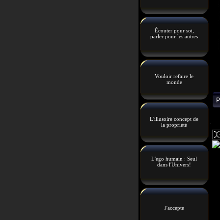
Écouter pour soi,
parler pour les autres
Vouloir refaire le
monde
L'illusoire concept de
la propriété
L'ego humain : Seul
dans l'Univers!
J'accepte