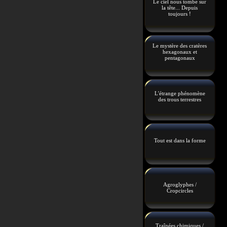
Le ciel nous tombe sur
la tête... Depuis
toujours !
Le mystère des cratères
hexagonaux et
pentagonaux
L'étrange phénomène
des trous terrestres
Tout est dans la forme
Agroglyphes /
Cropcircles
Traînées chimiques /