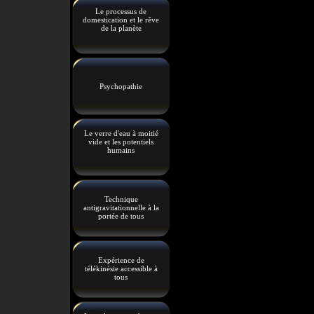
Le processus de
domestication et le rêve
de la planète
Psychopathie
Le verre d'eau à moitié
vide et les potentiels
humains
Technique
antigravitationnelle à la
portée de tous
Expérience de
télékinésie accessible à
tous