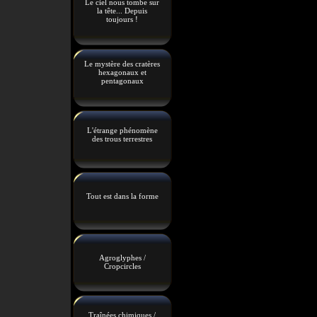
Le ciel nous tombe sur
la tête... Depuis
toujours !
Le mystère des cratères
hexagonaux et
pentagonaux
L'étrange phénomène
des trous terrestres
Tout est dans la forme
Agroglyphes /
Cropcircles
Traînées chimiques /