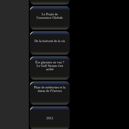
Le Projet de
Conscience Globale
De la brièveté de la vie
Ère glaciaire en vue ?
Le Gulf Stream s'est
arrêté
Pluie de météorites et la
danse de l'Univers
2012