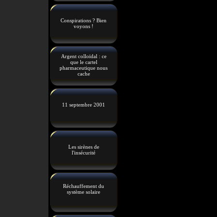
Conspirations ? Bien
voyons !
Argent colloïdal : ce
que le cartel
pharmaceutique nous
cache
11 septembre 2001
Les sirènes de
l'insécurité
Réchauffement du
système solaire