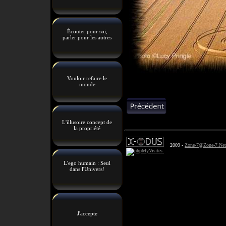
Écouter pour soi,
parler pour les autres
Vouloir refaire le
monde
L'illusoire concept de
la propriété
2009 -
Zone-7@Zone-7.Net
L'ego humain : Seul
dans l'Univers!
J'accepte