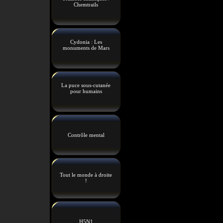
Chemtrails
Cydonia : Les
monuments de Mars
La puce sous-cutanée
pour humains
Contrôle mental
Tout le monde à droite
!
H5N1