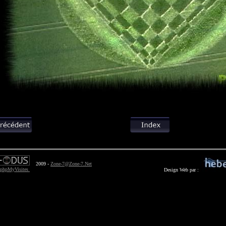
2009 -
Zone-7@Zone-7.Net
Design Web par :