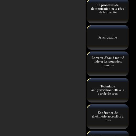
Le processus de
domestication et le rêve
de la planète
Psychopathie
Le verre d'eau à moitié
vide et les potentiels
humains
Technique
antigravitationnelle à la
portée de tous
Expérience de
télékinésie accessible à
tous