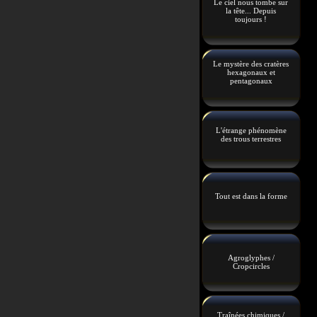
Le ciel nous tombe sur
la tête... Depuis
toujours !
Le mystère des cratères
hexagonaux et
pentagonaux
L'étrange phénomène
des trous terrestres
Tout est dans la forme
Agroglyphes /
Cropcircles
Traînées chimiques /