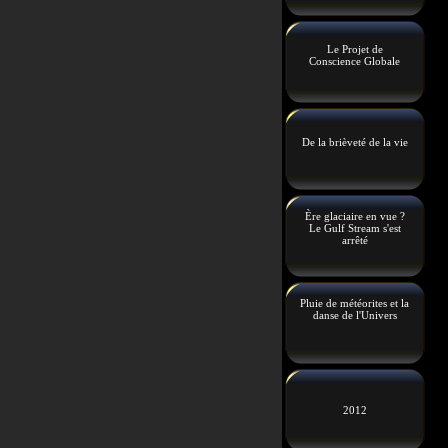
Le Projet de
Conscience Globale
De la brièveté de la vie
Ère glaciaire en vue ?
Le Gulf Stream s'est
arrêté
Pluie de météorites et la
danse de l'Univers
2012