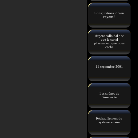
Conspirations ? Bien
voyons !
Argent colloïdal : ce
que le cartel
pharmaceutique nous
cache
11 septembre 2001
Les sirènes de
l'insécurité
Réchauffement du
système solaire