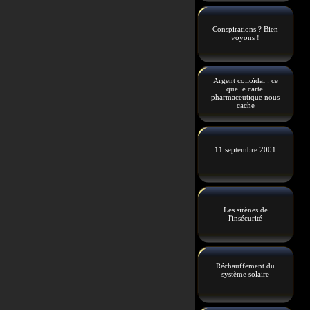
Conspirations ? Bien
voyons !
Argent colloïdal : ce
que le cartel
pharmaceutique nous
cache
11 septembre 2001
Les sirènes de
l'insécurité
Réchauffement du
système solaire