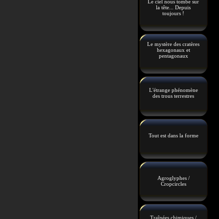
Le ciel nous tombe sur
la tête... Depuis
toujours !
Le mystère des cratères
hexagonaux et
pentagonaux
L'étrange phénomène
des trous terrestres
Tout est dans la forme
Agroglyphes /
Cropcircles
Traînées chimiques /