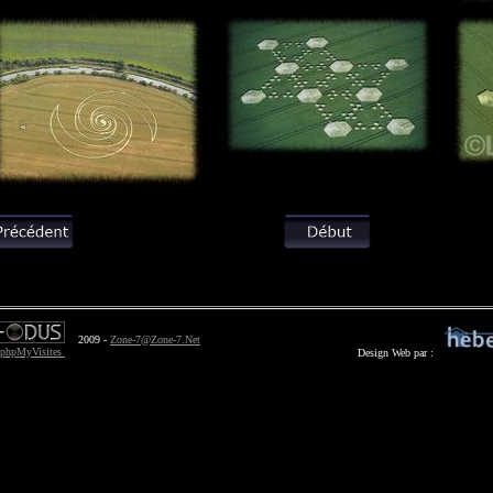
2009 -
Zone-7@Zone-7.Net
Design Web par :