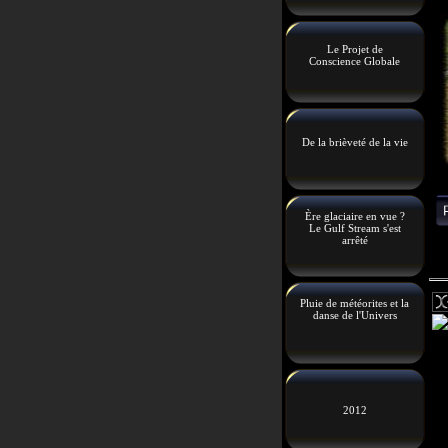
Le Projet de
Conscience Globale
De la brièveté de la vie
Ère glaciaire en vue ?
Le Gulf Stream s'est
arrêté
Pluie de météorites et la
danse de l'Univers
2012