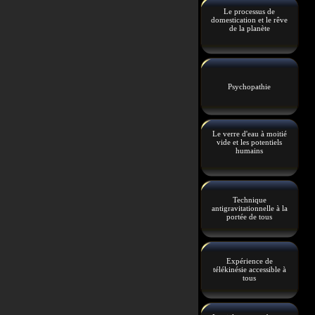
Le processus de
domestication et le rêve
de la planète
Psychopathie
Le verre d'eau à moitié
vide et les potentiels
humains
Technique
antigravitationnelle à la
portée de tous
Expérience de
télékinésie accessible à
tous