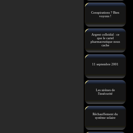
Conspirations ? Bien
voyons !
Argent colloïdal : ce
que le cartel
pharmaceutique nous
cache
11 septembre 2001
Les sirènes de
l'insécurité
Réchauffement du
système solaire