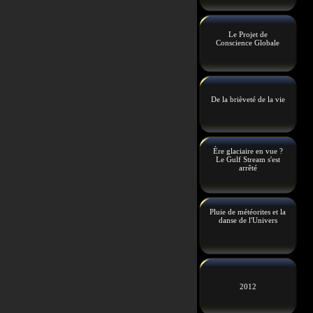
Le Projet de
Conscience Globale
De la brièveté de la vie
Ère glaciaire en vue ?
Le Gulf Stream s'est
arrêté
Pluie de météorites et la
danse de l'Univers
2012