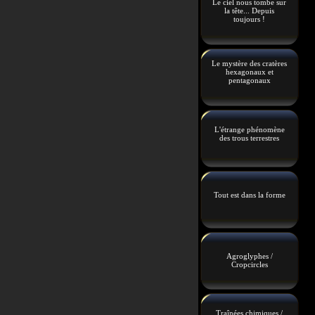
Le ciel nous tombe sur
la tête... Depuis
toujours !
Le mystère des cratères
hexagonaux et
pentagonaux
L'étrange phénomène
des trous terrestres
Tout est dans la forme
Agroglyphes /
Cropcircles
Traînées chimiques /