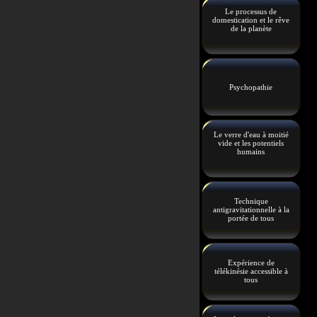
Le processus de
domestication et le rêve
de la planète
Psychopathie
Le verre d'eau à moitié
vide et les potentiels
humains
Technique
antigravitationnelle à la
portée de tous
Expérience de
télékinésie accessible à
tous