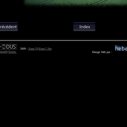
2009 -
Zone-7@Zone-7.Net
Design Web par :