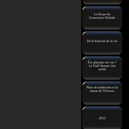
Le Projet de
Conscience Globale
De la brièveté de la vie
Ère glaciaire en vue ?
Le Gulf Stream s'est
arrêté
Pluie de météorites et la
danse de l'Univers
2012