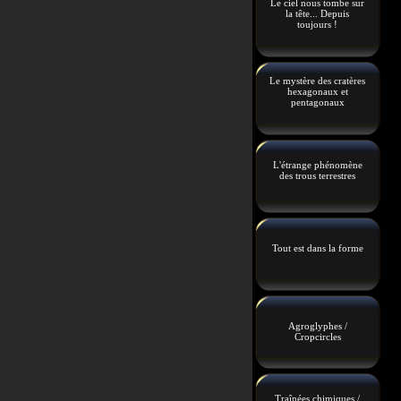
Le ciel nous tombe sur
la tête... Depuis
toujours !
Le mystère des cratères
hexagonaux et
pentagonaux
L'étrange phénomène
des trous terrestres
Tout est dans la forme
Agroglyphes /
Cropcircles
Traînées chimiques /