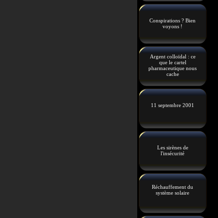
Conspirations ? Bien
voyons !
Argent colloïdal : ce
que le cartel
pharmaceutique nous
cache
11 septembre 2001
Les sirènes de
l'insécurité
Réchauffement du
système solaire