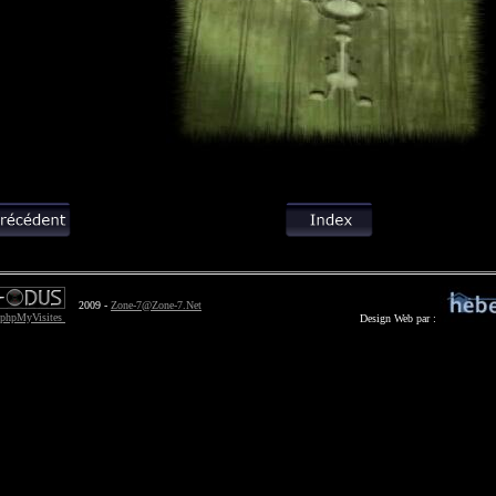
2009 -
Zone-7@Zone-7.Net
Design Web par :