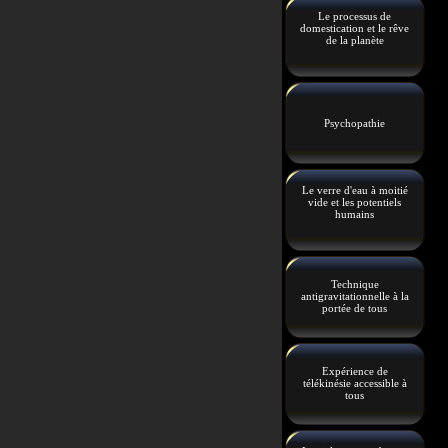
Le processus de
domestication et le rêve
de la planète
Psychopathie
Le verre d'eau à moitié
vide et les potentiels
humains
Technique
antigravitationnelle à la
portée de tous
Expérience de
télékinésie accessible à
tous