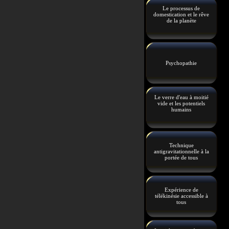
Le processus de
domestication et le rêve
de la planète
Psychopathie
Le verre d'eau à moitié
vide et les potentiels
humains
Technique
antigravitationnelle à la
portée de tous
Expérience de
télékinésie accessible à
tous