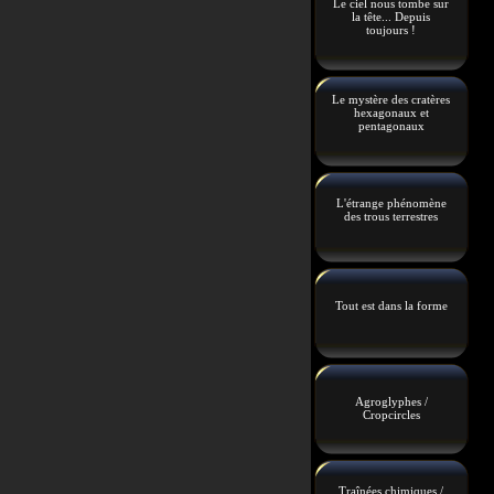
Le ciel nous tombe sur
la tête... Depuis
toujours !
Le mystère des cratères
hexagonaux et
pentagonaux
L'étrange phénomène
des trous terrestres
Tout est dans la forme
Agroglyphes /
Cropcircles
Traînées chimiques /