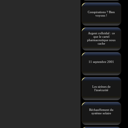
Conspirations ? Bien
voyons !
Argent colloïdal : ce
que le cartel
pharmaceutique nous
cache
11 septembre 2001
Les sirènes de
l'insécurité
Réchauffement du
système solaire