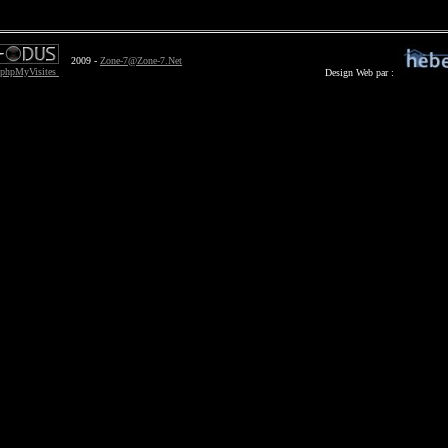
2009 -
Zone-7@Zone-7.Net
Design Web par :