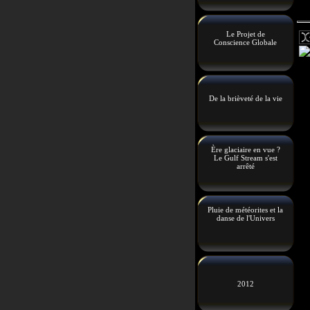
Le Projet de
Conscience Globale
De la brièveté de la vie
Ère glaciaire en vue ?
Le Gulf Stream s'est
arrêté
Pluie de météorites et la
danse de l'Univers
2012