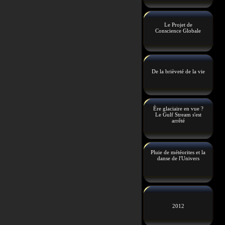
Le Projet de
Conscience Globale
De la brièveté de la vie
Ère glaciaire en vue ?
Le Gulf Stream s'est
arrêté
Pluie de météorites et la
danse de l'Univers
2012