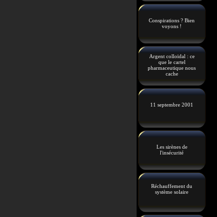
Conspirations ? Bien
voyons !
Argent colloïdal : ce
que le cartel
pharmaceutique nous
cache
11 septembre 2001
Les sirènes de
l'insécurité
Réchauffement du
système solaire