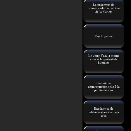
Le processus de
domestication et le rêve
de la planète
Psychopathie
Le verre d'eau à moitié
vide et les potentiels
humains
Technique
antigravitationnelle à la
portée de tous
Expérience de
télékinésie accessible à
tous