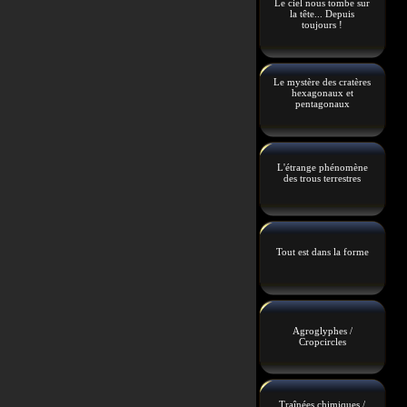
Le ciel nous tombe sur
la tête... Depuis
toujours !
Le mystère des cratères
hexagonaux et
pentagonaux
L'étrange phénomène
des trous terrestres
Tout est dans la forme
Agroglyphes /
Cropcircles
Traînées chimiques /