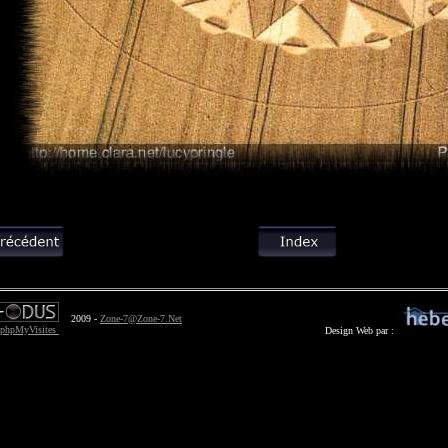
2009 -
Zone-7@Zone-7.Net
Design Web par :