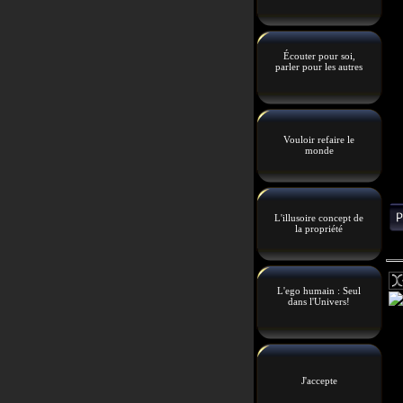
Écouter pour soi,
parler pour les autres
Vouloir refaire le
monde
L'illusoire concept de
la propriété
L'ego humain : Seul
dans l'Univers!
J'accepte