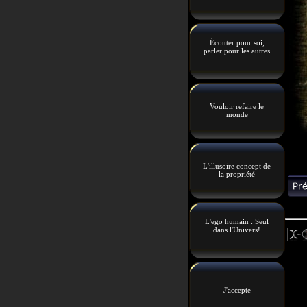
Écouter pour soi,
parler pour les autres
Vouloir refaire le
monde
L'illusoire concept de
la propriété
L'ego humain : Seul
dans l'Univers!
J'accepte