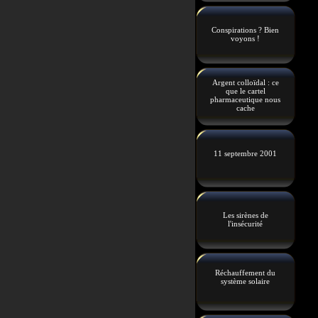
Conspirations ? Bien
voyons !
Argent colloïdal : ce
que le cartel
pharmaceutique nous
cache
11 septembre 2001
Les sirènes de
l'insécurité
Réchauffement du
système solaire