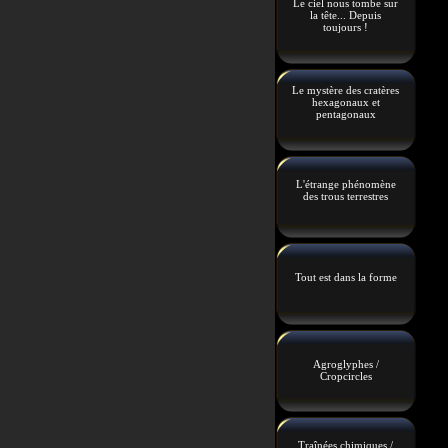
Le ciel nous tombe sur
la tête... Depuis
toujours !
Le mystère des cratères
hexagonaux et
pentagonaux
L'étrange phénomène
des trous terrestres
Tout est dans la forme
Agroglyphes /
Cropcircles
Traînées chimiques /