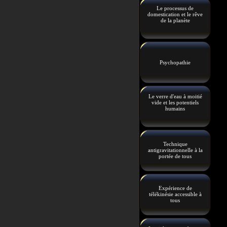
Le processus de
domestication et le rêve
de la planète
Psychopathie
Le verre d'eau à moitié
vide et les potentiels
humains
Technique
antigravitationnelle à la
portée de tous
Expérience de
télékinésie accessible à
tous