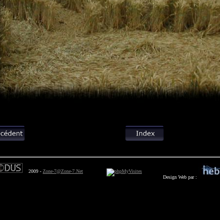
2009 -
Zone-7@Zone-7.Net
Design Web par :