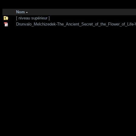
http://zone-7.net/
bibliotheque
/
--- Section Anglaise ---
/
Sacred geometr
Nom
[ niveau supérieur ]
Drunvalo_Melchizedek-The_Ancient_Secret_of_the_Flower_of_Life-V