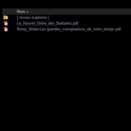
http://zone-7.net/
bibliotheque
/
Conspirations
Nom
[ niveau supérieur ]
Le_Nouvel_Ordre_des_Barbares.pdf
Romy_Nolan-Les grandes_conspirations_de_notre_temps.pdf