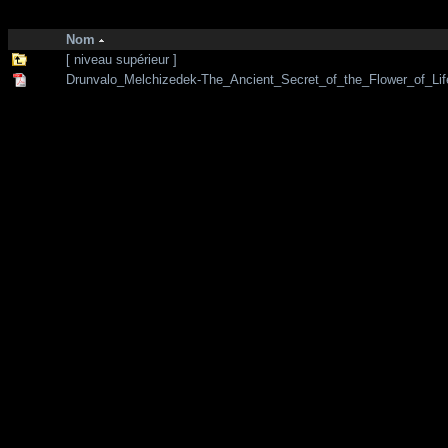
http://zone-7.net/
bibliotheque
/
--- Section Anglaise ---
/
Sacred geometr
Nom
[ niveau supérieur ]
Drunvalo_Melchizedek-The_Ancient_Secret_of_the_Flower_of_Life