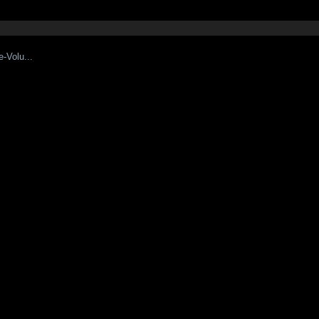
y
-Volu...