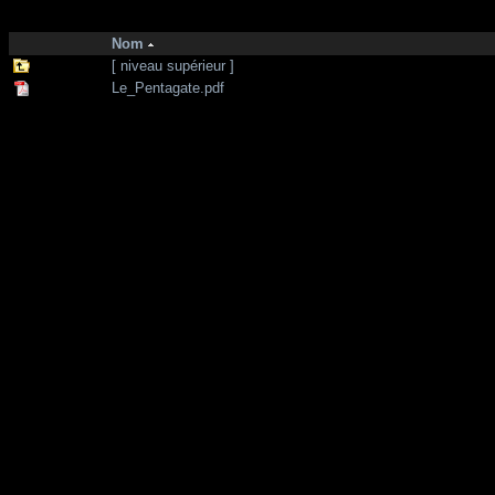
http://zone-7.net/
bibliotheque
/
11 septembre
Nom
[ niveau supérieur ]
Le_Pentagate.pdf