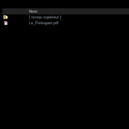
http://zone-7.net/
bibliotheque
/
11 septembre
Nom
[ niveau supérieur ]
Le_Pentagate.pdf