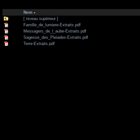
http://zone-7.net/
bibliotheque
/
Chanelling - Enseignements
/
Barbara_M
Nom
[ niveau supérieur ]
Famille_de_lumiere-Extraits.pdf
Messagers_de_l_aube-Extraits.pdf
Sagesse_des_Pleiades-Extraits.pdf
Terre-Extraits.pdf