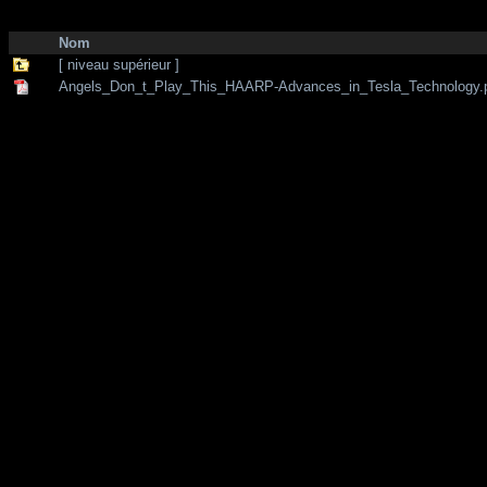
http://zone-7.net/
bibliotheque
/
--- Section Anglaise ---
/
Technology
Nom
[ niveau supérieur ]
Angels_Don_t_Play_This_HAARP-Advances_in_Tesla_Technology.