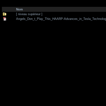
http://zone-7.net/
bibliotheque
/
--- Section Anglaise ---
/
Technology
Nom
[ niveau supérieur ]
Angels_Don_t_Play_This_HAARP-Advances_in_Tesla_Technolog