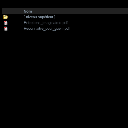
http://zone-7.net/
bibliotheque
/
Sante - Medecine alternative
Nom
[ niveau supérieur ]
Entretiens_imaginaires.pdf
Reconnaitre_pour_guerir.pdf