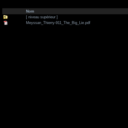
http://zone-7.net/
bibliotheque
/
--- Section Anglaise ---
/
September 11
Nom
[ niveau supérieur ]
Meyssan_Thierry-911_The_Big_Lie.pdf