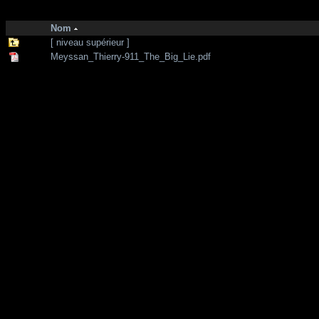
http://zone-7.net/
bibliotheque
/
--- Section Anglaise ---
/
September 11
Nom
[ niveau supérieur ]
Meyssan_Thierry-911_The_Big_Lie.pdf