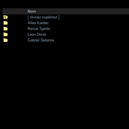
http://zone-7.net/
bibliotheque
/
Spiritisme
Nom
[ niveau supérieur ]
Allan Kardec
Revue Spirite
Leon Denis
Gabriel Delanne