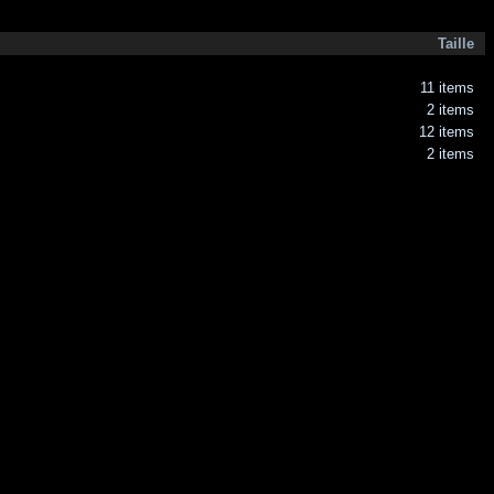
Taille
11 items
2 items
12 items
2 items