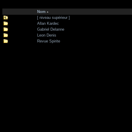
http://zone-7.net/
bibliotheque
/
Spiritisme
Nom
[ niveau supérieur ]
Allan Kardec
Gabriel Delanne
Leon Denis
Revue Spirite