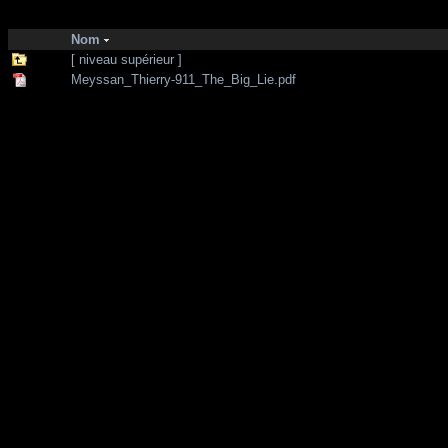
http://zone-7.net/
bibliotheque
/
--- Section Anglaise ---
/
September 11
Nom
[ niveau supérieur ]
Meyssan_Thierry-911_The_Big_Lie.pdf