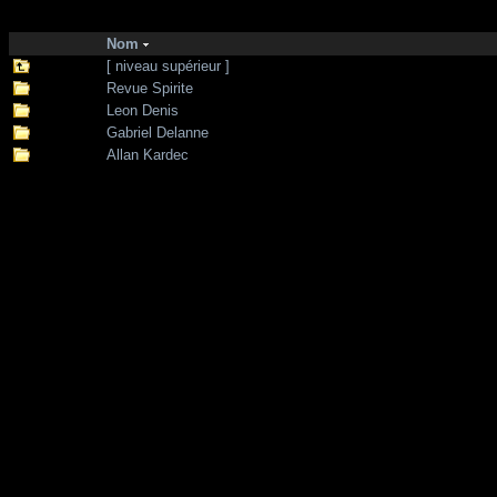
http://zone-7.net/
bibliotheque
/
Spiritisme
Nom
[ niveau supérieur ]
Revue Spirite
Leon Denis
Gabriel Delanne
Allan Kardec