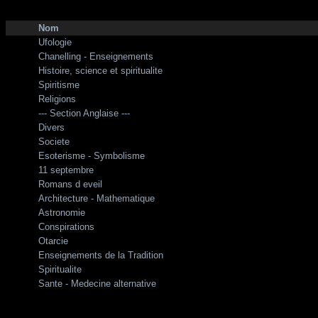
http://zone-7.net/
bibliotheque
Nom
Ufologie
Chanelling - Enseignements
Histoire, science et spiritualite
Spiritisme
Religions
--- Section Anglaise ---
Divers
Societe
Esoterisme - Symbolisme
11 septembre
Romans d eveil
Architecture - Mathematique
Astronomie
Conspirations
Otarcie
Enseignements de la Tradition
Spiritualite
Sante - Medecine alternative