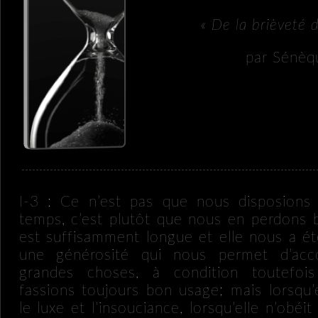
« De la brièveté d
par Sénèq
I-3 : Ce n’est pas que nous disposions
temps, c’est plutôt que nous en perdons 
est suffisamment longue et elle nous a é
une générosité qui nous permet d’acc
grandes choses, à condition toutefo
fassions toujours bon usage; mais lorsqu’
le luxe et l’insouciance, lorsqu’elle n’obéi