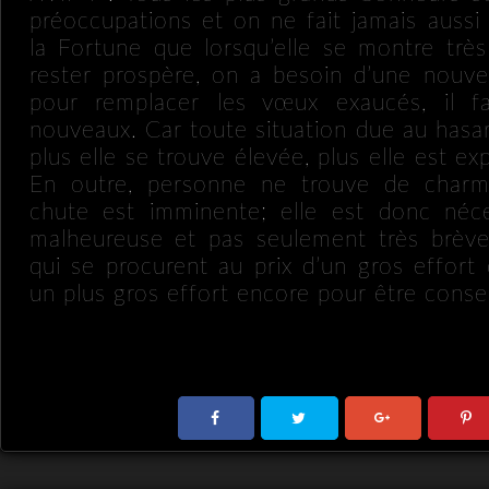
préoccupations et on ne fait jamais aussi
la Fortune que lorsqu’elle se montre très
rester prospère, on a besoin d’une nouvel
pour remplacer les vœux exaucés, il f
nouveaux. Car toute situation due au hasar
plus elle se trouve élevée, plus elle est ex
En outre, personne ne trouve de char
chute est imminente; elle est donc néce
malheureuse et pas seulement très brève
qui se procurent au prix d’un gros effort
un plus gros effort encore pour être conse