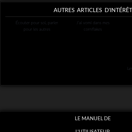
AUTRES ARTICLES D'INTÉRÊ
Écouter pour soi, parler
J’ai vomi dans mes
pour les autres
cornflakes
Le
LE MANUEL DE
L’UTILISATEUR