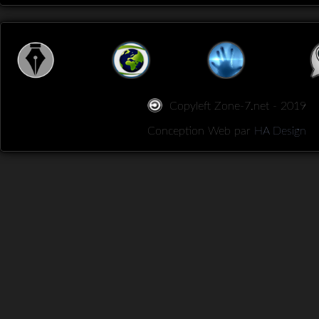
Copyleft Zone-7.net - 2019
Conception Web par
HA Design