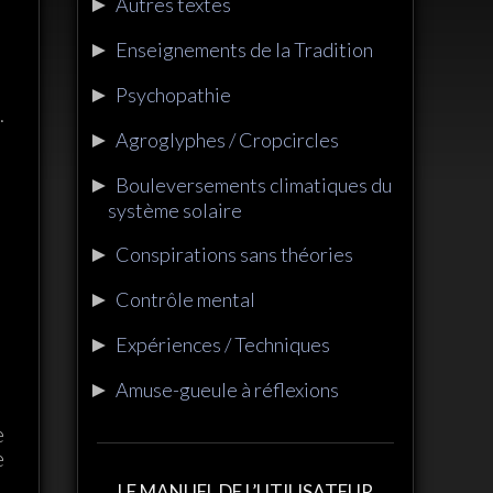
►
Autres textes
►
Enseignements de la Tradition
►
Psychopathie
.
►
Agroglyphes / Cropcircles
►
Bouleversements climatiques du
système solaire
►
Conspirations sans théories
►
Contrôle mental
►
Expériences / Techniques
►
Amuse-gueule à réflexions
e
e
LE MANUEL DE L’UTILISATEUR