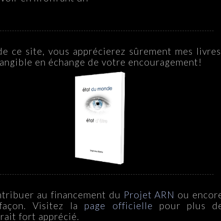
 de ce site, vous apprécierez sûrement mes livres
tangible en échange de votre encouragement!
ontribuer au financement du
Projet ARN
ou encor
façon. Visitez la
page officielle
pour plus d
ait fort apprécié.