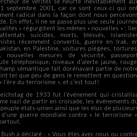
rcheur de vérités se heurte inévitablement au
1 septembre 2001, car ce sont ceux-ci qui on
ent radical dans la façon dont nous percevon
e. En effet, il ne se passe plus une seule journé
ualités » régurgitent les mêmes « nouvelles » : lie
ttentats suicides, morts, blessés, islamiste
mistes récemment convertis, guerre en Irak, e
akistan, en Palestine, voitures piégées, tortures
s, nouvelles mesures de sécurité, passepor
ute téléphonique, niveaux d’alerte jaune, rouge
champ sémantique fait dorénavant partie de notr
int tel que peu de gens le remettent en question
 l’ère du terrorisme », et c’est tout!
ichstag de 1933 fut l’événement qui cristallis
ime nazi de partir en croisade, les événements d
peuple états-unien ainsi que les élus de plusieur
d’une guerre mondiale contre « le terrorisme »
partout.
Bush à déclaré : « Vous êtes avec nous ou contr