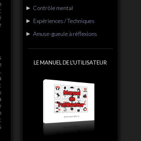
n
►
Contrôle mental
t
e
►
Expériences / Techniques
e
►
Amuse-gueule à réflexions
s
LE MANUEL DE L’UTILISATEUR
n
.
a
t
s
a
e
n
t
s