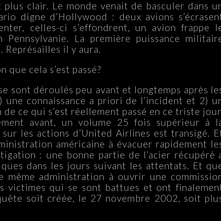
 plus clair. Le monde venait de basculer dans u
nario digne d’Hollywood : deux avions s’écrasen
ter, celles-ci s’effondrent, un avion frappe l
 Pennsylvanie. La première puissance militair
 Représailles il y aura.
n que cela s’est passé?
e sont déroulés peu avant et longtemps après le
) une connaissance a priori de l’incident et 2) u
de ce qui s’est réellement passé en ce triste jour
ement avant, un volume 25 fois supérieur à l
sur les actions d’United Airlines est transigé. E
ministration américaine à évacuer rapidement le
tigation : une bonne partie de l’acier récupéré 
iques dans les jours suivant les attentats. Et qu
e même administration à ouvrir une commissio
s victimes qui se sont battues et ont finalemen
uête soit créée, le 27 novembre 2002, soit plu