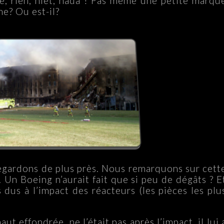
e, rien, niet, nada ! Pas même une petite marqu
me? Ou est-il?
egardons de plus près. Nous remarquons sur cett
. Un Boeing n’aurait fait que si peu de dégâts ? E
us à l’impact des réacteurs (les pièces les plu
haut effondrée, ne l’était pas après l’impact, il lui 