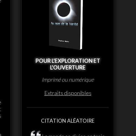
e
POUR L'EXPLORATION ET
L'OUVERTURE
Imprimé ou numérique
Extraits disponibles
e
t
s
CITATION ALÉATOIRE
a