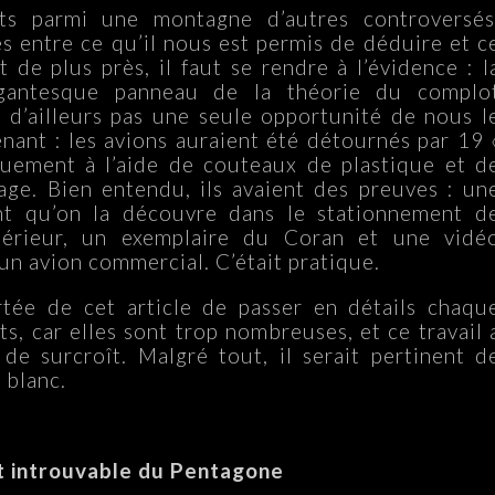
ts parmi une montagne d’autres controversés
s entre ce qu’il nous est permis de déduire et c
 de plus près, il faut se rendre à l’évidence : l
gantesque panneau de la théorie du complo
d’ailleurs pas une seule opportunité de nous l
enant : les avions auraient été détournés par 19 
iquement à l’aide de couteaux de plastique et d
ge. Bien entendu, ils avaient des preuves : un
nt qu’on la découvre dans le stationnement d
ntérieur, un exemplaire du Coran et une vidé
 un avion commercial. C’était pratique.
rtée de cet article de passer en détails chaqu
s, car elles sont trop nombreuses, et ce travail 
t de surcroît. Malgré tout, il serait pertinent d
 blanc.
 et introuvable du Pentagone