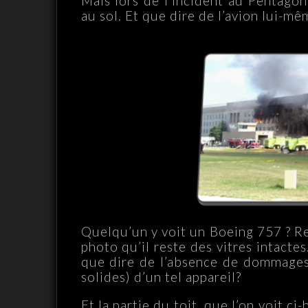
Mais lors de l’incident au Pentagon
au sol. Et que dire de l’avion lui-mê
Quelqu’un y voit un Boeing 757 ? R
photo qu’il reste des vitres intactes
que dire de l’absence de dommages d
solides) d’un tel appareil?
Et la partie du toit, que l’on voit ci-