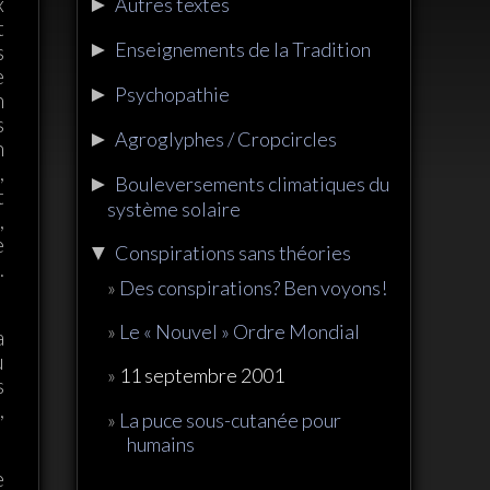
x
►
Autres textes
t
►
Enseignements de la Tradition
s
e
►
Psychopathie
n
s
►
Agroglyphes / Cropcircles
n
,
►
Bouleversements climatiques du
t
système solaire
,
e
▼
Conspirations sans théories
.
Des conspirations? Ben voyons!
Le « Nouvel » Ordre Mondial
a
u
11 septembre 2001
s
,
La puce sous-cutanée pour
humains
e