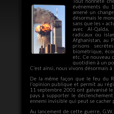
Tout honnête che
événements du 1
amené un changem
désormais le mond
sans que les « act
avec Al-Qaïda, a
radicaux ou isla
Afghanistan, au P
prisons secrète
biométrique, éco
etc. Ce nouveau 
quotidien à un po
C’est ainsi, nous vivons désormais à «
De la même façon que le feu du Re
l’opinion publique et permit au rég
11 septembre 2001 ont galvanisé le 
pays à supporter le déclenchement 
ennemi invisible qui peut se cacher 
Au lancement de cette guerre, G.W. 