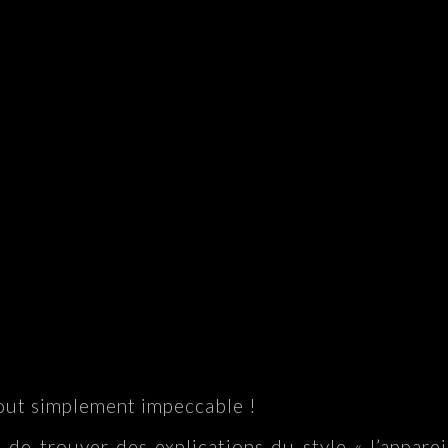
tout simplement impeccable !
t de trouver des explications du style « l’apparei