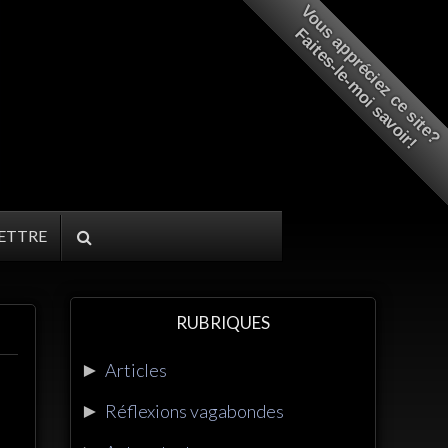
Vous appréciez ce site?
Faites-le-moi savoir!
ETTRE
RUBRIQUES
►
Articles
►
Réflexions vagabondes