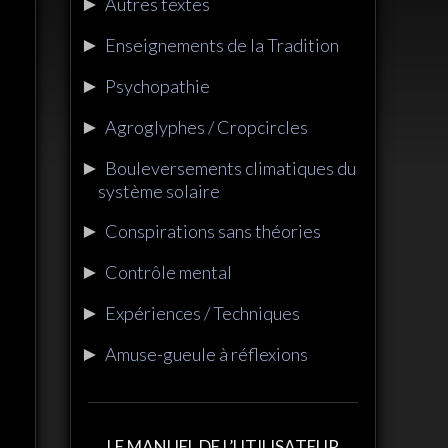
►
Autres textes
►
Enseignements de la Tradition
►
Psychopathie
►
Agroglyphes / Cropcircles
►
Bouleversements climatiques du
système solaire
►
Conspirations sans théories
►
Contrôle mental
►
Expériences / Techniques
►
Amuse-gueule à réflexions
LE MANUEL DE L’UTILISATEUR