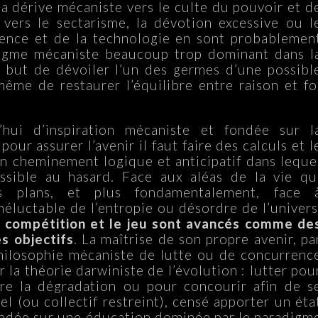
la dérive mécaniste vers le culte du pouvoir et d
 vers le sectarisme, la dévotion excessive ou l
ience et de la technologie en sont probablemen
digme mécaniste beaucoup trop dominant dans l
r but de dévoiler l’un des germes d’une possibl
 même de restaurer l’équilibre entre raison et fo
d’hui d’inspiration mécaniste et fondée sur l
pour assurer l’avenir il faut faire des calculs et l
n un cheminement logique et anticipatif dans leque
ossible au hasard. Face aux aléas de la vie qu
os plans, et plus fondamentalement, face 
luctable de l’entropie ou désordre de l’univers
, la compétition et le jeu sont avancés comme de
s objectifs
. La maîtrise de son propre avenir, pa
philosophie mécaniste de lutte ou de concurrenc
 la théorie darwiniste de l’évolution : lutter pou
tre la dégradation ou pour concourir afin de s
el (ou collectif restreint), censé apporter un éta
ondée sur une éducation dominée par le paradigm