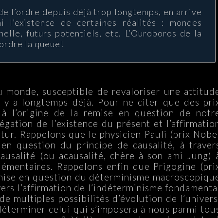
 de l’ordre depuis déjà trop longtemps, en arrive
i l’existence de certaines réalités : mondes
nelle, futurs potentiels, etc. L’Ouroboros de la
mordre la queue!
u monde, susceptible de revaloriser une attitud
l y a longtemps déjà. Pour ne citer que des pri
 à l’origine de la remise en question de notr
égation de l’existence du présent et l’affirmatio
utur. Rappelons que le physicien Pauli (prix Nobe
 en question du principe de causalité, à traver
causalité (ou acausalité, chère à son ami Jung) 
élémentaires. Rappelons enfin que Prigogine (pri
remise en question du déterminisme macroscopiqu
vers l’affirmation de l’indéterminisme fondamenta
 de multiples possibilités d’évolution de l’univers
déterminer celui qui s’imposera à nous parmi tou