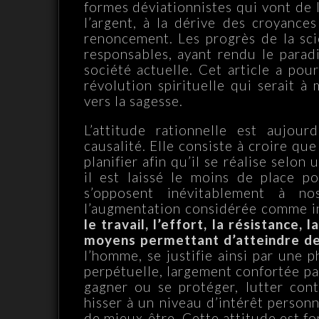
formes déviationnistes qui vont de 
l’argent, à la dérive des croyances
renoncement. Les progrès de la sc
responsables, ayant rendu le para
société actuelle. Cet article a pou
révolution spirituelle qui serait à
vers la sagesse.
L’attitude rationnelle est aujour
causalité. Elle consiste à croire que 
planifier afin qu’il se réalise selo
il est laissé le moins de place p
s’opposent inévitablement à n
l’augmentation considérée comme iné
le travail, l’effort, la résistance
moyens permettant d’atteindre de
l’homme, se justifie ainsi par une 
perpétuelle, largement confortée par
gagner ou se protéger, lutter con
hisser à un niveau d’intérêt personn
de mieux-être. Cette attitude est f