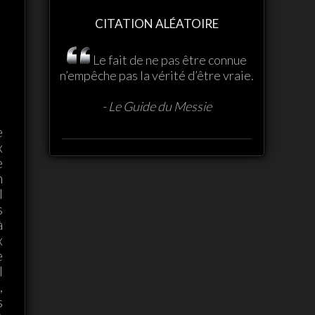
CITATION ALÉATOIRE
Le fait de ne pas être connue
n’empêche pas la vérité d’être vraie.
- Le Guide du Messie
e
x
e
n
l
s
à
x
e
l
,
s