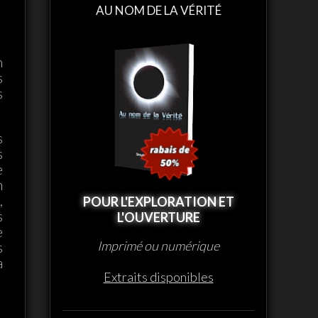
AU NOM DE LA VÉRITÉ
n
s
s
s
s
e
n
,
POUR L'EXPLORATION ET
s
L'OUVERTURE
e
Imprimé ou numérique
s
a
Extraits disponibles