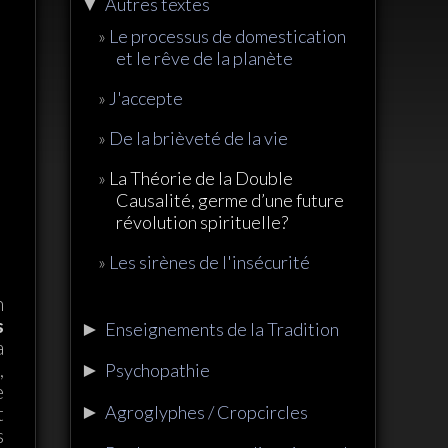
▼
Autres textes
Le processus de domestication
et le rêve de la planète
J'accepte
De la brièveté de la vie
La Théorie de la Double
Causalité, germe d’une future
révolution spirituelle?
Les sirènes de l'insécurité
n
s
►
Enseignements de la Tradition
a
,
►
Psychopathie
e
►
Agroglyphes / Cropcircles
t
s