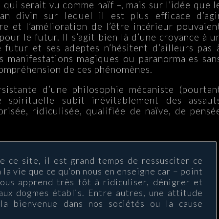
e qui serait vu comme naïf –, mais sur l’idée que l
n divin sur lequel il est plus efficace d’agi
e et l’amélioration de l’être intérieur pouvaien
 pour le futur. Il s’agit bien là d’une croyance à u
 futur et ses adeptes n’hésitent d’ailleurs pas 
res manifestations magiques ou paranormales san
compréhension de ces phénomènes.
sistante d’une philosophie mécaniste (pourtan
e spirituelle subit inévitablement des assaut
orisée, ridiculisée, qualifiée de naïve, de pensé
de ce site, il est grand temps de ressusciter ce
à la vie que ce qu’on nous en enseigne car – point
ous apprend très tôt à ridiculiser, dénigrer et
 aux dogmes établis. Entre autres, une attitude
s la bienvenue dans nos sociétés ou la cause