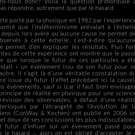
ons-nous donc? Voilà la question primordiale 
 pas répondre, autrement que par le hasard.
a été porté par la physique en 1982 par l’expérienc
ntré que l’indéterminisme prévalait à l’échell
t depuis lors avéré qu’aucune cause ne permet d
servés à cette échelle, c’est-à-dire qu’aucun
e permet d’en expliquer les résultats. Plus for
ntes de cette expérience ont montré que le pass
me que lorsque le futur de ces particules a ét
ndait » un événement issu de son futur pour s
utre. Il s’agit là d’une véritable constatation d
re issue du futur (l’effet précédant ici la cause)
s évènements, sauf si (car il faut bien envisage
principe de réalité en physique pour une scienc
prévision des observables, à défaut d’une réalit
terloqués par l’étrangeté de l’évolution de l
iens (ConWay & Kochen) ont publié en 2006 u
et deux de ses conclusions les plus indiscutables
nt futur d’influer sur un événement passé pou
e le hasard –, alors on est obligé d’accepter le 