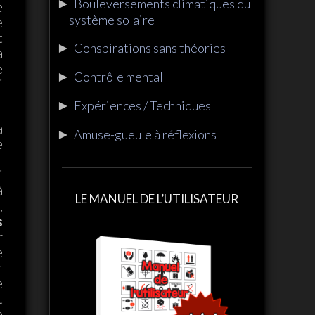
►
Bouleversements climatiques du
e
système solaire
e
t
►
Conspirations sans théories
a
e
►
Contrôle mental
i
►
Expériences / Techniques
a
►
Amuse-gueule à réflexions
e
l
i
à
LE MANUEL DE L’UTILISATEUR
,
s
r
e
r
e
t
e