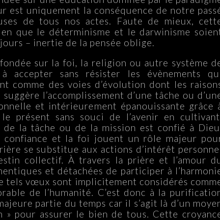
tur est uniquement la conséquence de notre pass
auses de tous nos actes. Faute de mieux, cett
ien que le déterminisme et le darwinisme soien
ours – inertie de la pensée oblige.
 fondée sur la foi, la religion ou autre système d
 à accepter sans résister les évènements qu
ant comme des voies d’évolution dont les raison
s suggère l’accomplissement d’une tâche ou d’un
onnelle et intérieurement épanouissante grâce 
le présent sans souci de l’avenir en cultivant
 de la tâche ou de la mission est confié à Dieu
a confiance et la foi jouent un rôle majeur pou
prière se substitue aux actions d’intérêt personne
stin collectif. À travers la prière et l’amour d
thentiques et détachées de participer à l’harmoni
de tels vœux sont implicitement considérés comm
rable de l’humanité. C’est donc à la purificatio
majeure partie du temps car il s’agit là d’un moye
vin » pour assurer le bien de tous. Cette croyanc