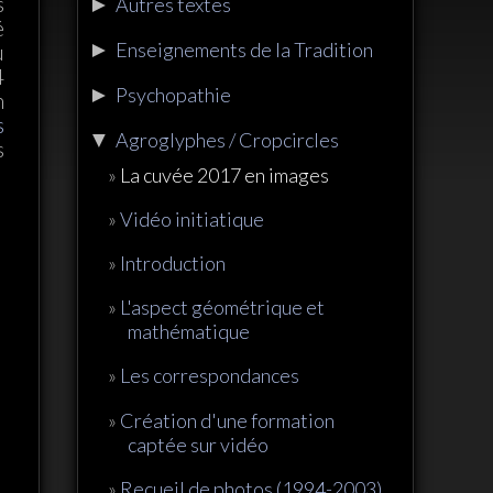
s
►
Autres textes
é
►
Enseignements de la Tradition
u
4
►
Psychopathie
n
s
▼
Agroglyphes / Cropcircles
s
La cuvée 2017 en images
Vidéo initiatique
Introduction
L'aspect géométrique et
mathématique
Les correspondances
Création d'une formation
captée sur vidéo
Recueil de photos (1994-2003)