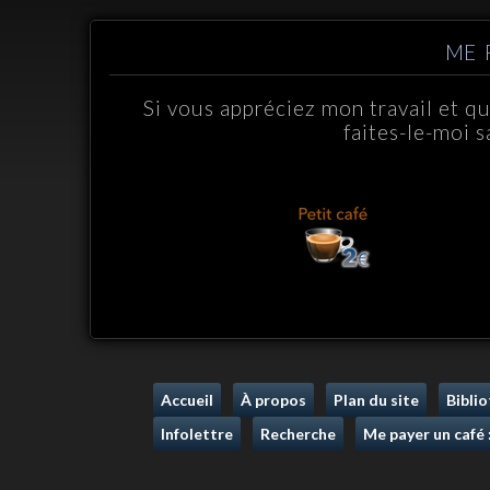
ME 
Si vous appréciez mon travail et q
faites-le-moi s
Accueil
À propos
Plan du site
Bibli
Infolettre
Recherche
Me payer un café 