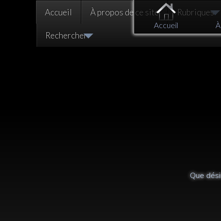
Accueil
À propos de ce site
Rubriques
Accueil
À
Rechercher
De la nécessité du
Que dési
changement intérieur