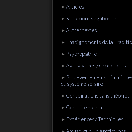
Articles
►
Réflexions vagabondes
►
Autres textes
►
Enseignements de la Traditi
►
Psychopathie
►
Agroglyphes / Cropcircles
►
Bouleversements climatique
►
du système solaire
Conspirations sans théories
►
Contrôle mental
►
Expériences / Techniques
►
Amuse-gueule à réflexions
►