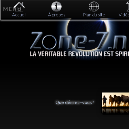
M E N U
Accueil
À propos
Plan du site
Vidé
é du
Que désirez-vous?
rieur