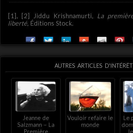
[1], [2] Jiddu Krishnamurti,
La première
liberté
, Éditions Stock.
AUTRES ARTICLES D'INTÉRÊT
Jeanne de
Vouloir refaire le
Le 
Salzmann – La
monde
dom
Première
l