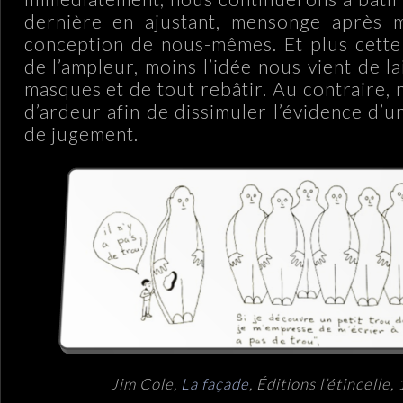
dernière en ajustant, mensonge après 
conception de nous-mêmes. Et plus cette
de l’ampleur, moins l’idée nous vient de l
masques et de tout rebâtir. Au contraire,
d’ardeur afin de dissimuler l’évidence d’un
de jugement.
Jim Cole,
La façade
, Éditions l’étincelle,