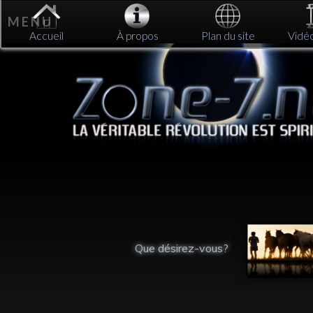
M E N U
Accueil
À propos
Plan du site
Vidé
Libérer ses blessures
émotionnelles :
respirer en pleine
conscience