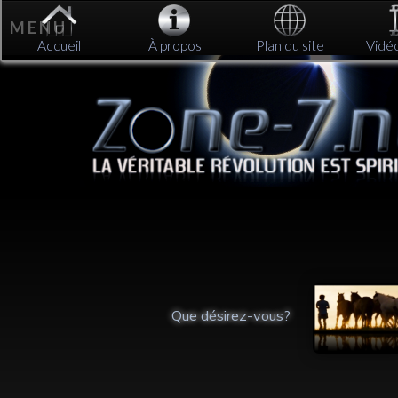
M E N U
Accueil
À propos
Plan du site
Vidé
é du
Que désirez-vous?
rieur