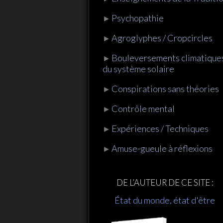
Psychopathie
►
Agroglyphes / Cropcircles
►
Bouleversements climatique
►
du système solaire
Conspirations sans théories
►
Contrôle mental
►
Expériences / Techniques
►
Amuse-gueule à réflexions
►
DE L’AUTEUR DE CE SITE :
État du monde, état d'être