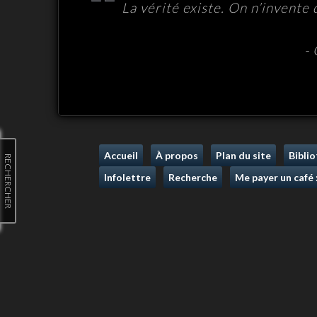
La vérité existe. On n’invente
-
Accueil
À propos
Plan du site
Bibli
RECHERCHER
Infolettre
Recherche
Me payer un café 