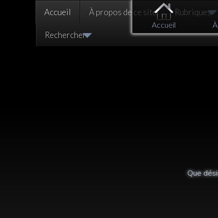
Accueil
À propos de ce site
Rubriques
Accueil
À
Rechercher
De la nécessité du
Que dési
changement intérieur