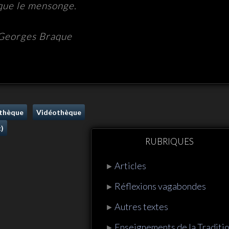
 que le mensonge.
 Georges Braque
othèque
Vidéothèque
:)
RUBRIQUES
Articles
►
Réflexions vagabondes
►
Autres textes
►
Enseignements de la Traditi
►