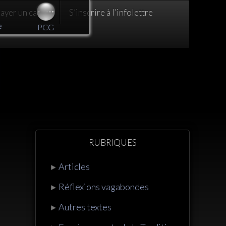
yer un café :)
S’inscrire à l’infolettre
e
PCG
RUBRIQUES
Articles
►
Réflexions vagabondes
►
Autres textes
►