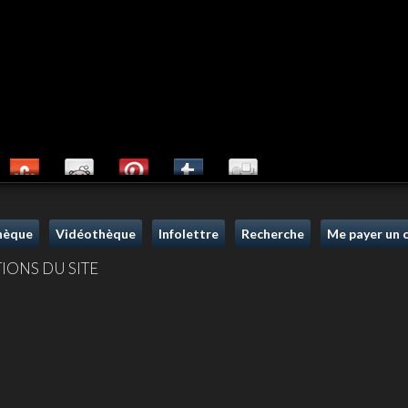
thèque
Vidéothèque
Infolettre
Recherche
Me payer un c
IONS DU SITE