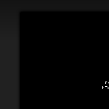
Er
HTM