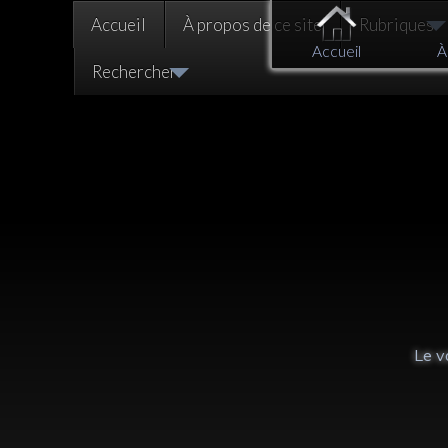
Accueil
À propos de ce site
Rubriques
Accueil
À
Rechercher
Libérer ses blessures
émotionnelles :
Le v
respirer en pleine
conscience