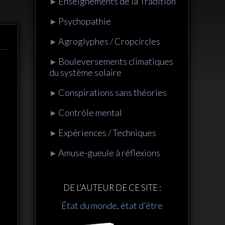
Enseignements de la Tradition
►
Psychopathie
►
Agroglyphes / Cropcircles
►
Bouleversements climatiques
►
du système solaire
Conspirations sans théories
►
Contrôle mental
►
Expériences / Techniques
►
Amuse-gueule à réflexions
►
DE L’AUTEUR DE CE SITE :
État du monde, état d'être