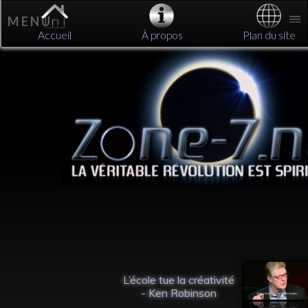
M E N U
Accueil
À propos
Plan du site
L’école tue la créativité
 suis
- Ken Robinson