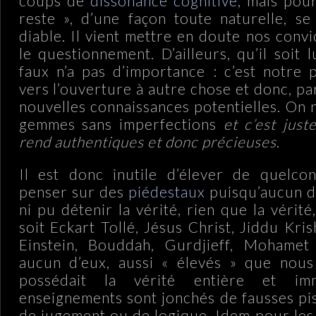
coups de
dissonance cognitive
, mais pour
reste », d’une façon toute naturelle, se 
diable. Il vient mettre en doute nos conv
le questionnement. D’ailleurs, qu’il soit
faux n’a pas d’importance : c’est notre 
vers l’ouverture à autre chose et donc, par
nouvelles connaissances potentielles. On 
gemmes sans imperfections
et c’est just
rend authentiques et donc précieuses
.
Il est donc inutile d’élever de quelco
penser sur des
piédestaux
puisqu’aucun d’
ni pu détenir la vérité, rien que la vérité,
soit Eckart Tollé, Jésus Christ, Jiddu Kri
Einstein, Bouddah, Gurdjieff, Mohame
aucun d’eux, aussi « élevés » que nous 
possédait la vérité entière et imm
enseignements sont jonchés de fausses pis
de jugement ou de logique. Idem pour les