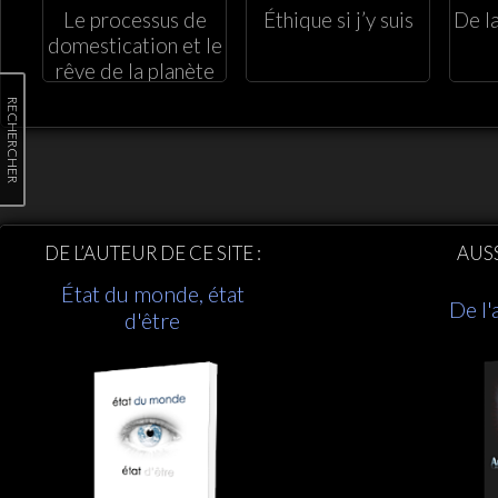
Le processus de
Éthique si j’y suis
De la
domestication et le
rêve de la planète
RECHERCHER
DE L’AUTEUR DE CE SITE :
AUS
État du monde, état
De l'
d'être