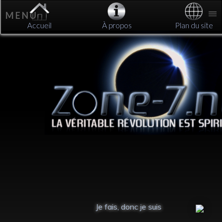
M E N U
Accueil
À propos
Plan du site
L’école tue la c
Je fais, donc je suis
- Ken Robi