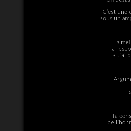
C’est une 
sous un am
La mei
la respo
« J’ai 
Argume
e
Ta con
de l’hon