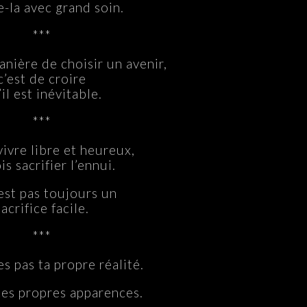
-la avec grand soin.
***
nière de choisir un avenir,
c’est de croire
il est inévitable.
***
vivre libre et heureux,
is sacrifier l’ennui.
est pas toujours un
sacrifice facile.
***
es pas ta propre réalité.
tes propres apparences.