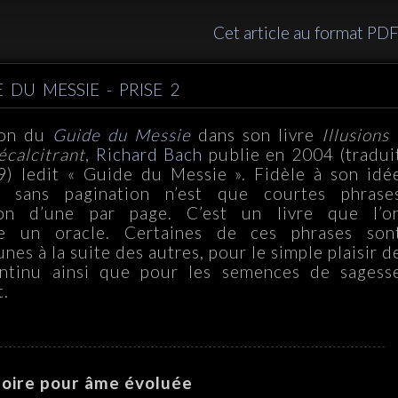
Cet article au format PDF
 DU MESSIE - PRISE 2
tion du
Guide du Messie
dans son livre
Illusions 
écalcitrant
,
Richard Bach
publie en 2004 (tradui
9) ledit « Guide du Messie ». Fidèle à son idé
re sans pagination n’est que courtes phrase
son d’une par page. C’est un livre que l’o
e un oracle. Certaines de ces phrases son
unes à la suite des autres, pour le simple plaisir d
ontinu ainsi que pour les semences de sagess
t.
oire pour âme évoluée