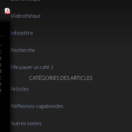
 :
Vidéothèque
Infolettre
-
Recherche
t
e
s
Me payer un café :)
n
t
CATÉGORIES DES ARTICLES
e
Articles
e
Réflexions vagabondes
Autres textes