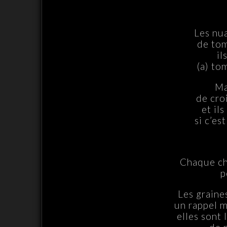
Les nu
de tom
il
(a) to
Ma
de cro
et il
si c’es
Chaque cho
p
Les graines
un rappel m
elles sont 