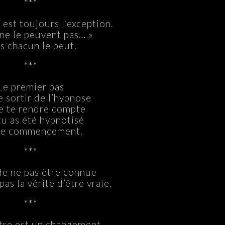
***
l est toujours l’exception.
 ne le peuvent pas… »
s chacun le peut.
***
Le premier pas
e sortir de l’hypnose
e te rendre compte
tu as été hypnotisé
le commencement.
***
 de ne pas être connue
as la vérité d’être vraie.
***
tre est un changement.