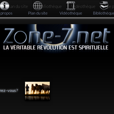
Plan du site
Bibliothèque
Vidéothèque
Me pa
 propos
Plan du site
Vidéothèque
Bibliothèqu
Ordre de grandeur :
De la nécessité
l’échelle de l’Univers
changement inté