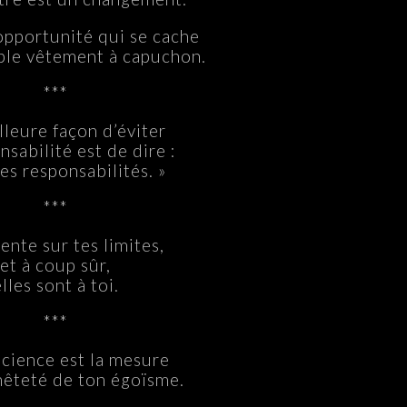
opportunité qui se cache
ple vêtement à capuchon.
***
lleure façon d’éviter
nsabilité est de dire :
des responsabilités. »
***
nte sur tes limites,
et à coup sûr,
lles sont à toi.
***
science est la mesure
nêteté de ton égoïsme.