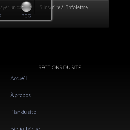
yer un café :)
S’inscrire à l’infolettre
e
PCG
SECTIONS DU SITE
Accueil
À propos
 du
Que désirez-vous?
rieur
Plan du site
Bibliothèque