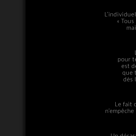
L’individue
« Tous
mai
pour t
est d
que 
dès 
Le fait
n’empêche p
Un désas