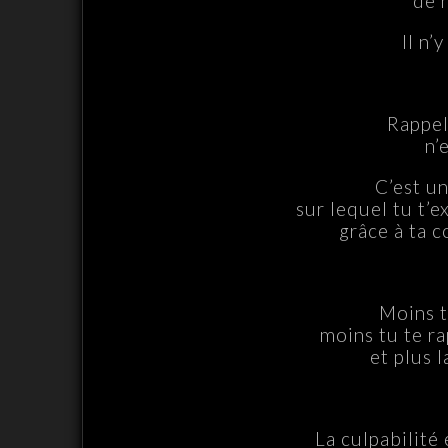
de n
Il n’
Rappel
n’
C’est un
sur lequel tu t’e
grâce à ta c
Moins t
moins tu te ra
et plus 
La culpabilité 