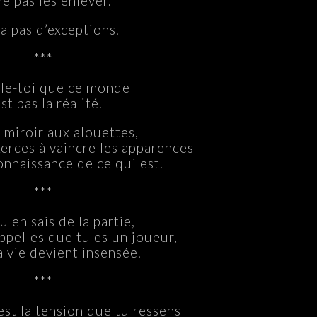
e pas les enlever.
y a pas d’exceptions.
***
le-toi que ce monde
est pas la réalité.
 miroir aux alouettes,
xerces à vaincre les apparences
onnaissance de ce qui est.
***
u en sais de la partie,
ppelles que tu es un joueur,
la vie devient insensée.
***
est la tension que tu ressens