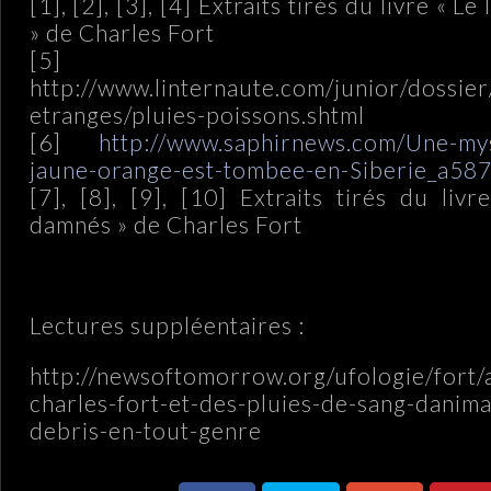
[1], [2], [3], [4] Extraits tirés du livre « L
» de Charles Fort
[5]
http://www.linternaute.com/junior/dossi
etranges/pluies-poissons.shtml
[6]
http://www.saphirnews.com/Une-mys
jaune-orange-est-tombee-en-Siberie_a587
[7], [8], [9], [10] Extraits tirés du liv
damnés » de Charles Fort
Lectures suppléentaires :
http://newsoftomorrow.org/ufologie/fort/
charles-fort-et-des-pluies-de-sang-danim
debris-en-tout-genre