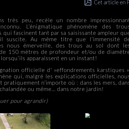
Cet article en
ns très peu, recèle un nombre impressionnan
’inconnu. L’énigmatique phénomène des trou
s qui fascinent tant par sa saisissante ampleur qu
u’il suscite. Au même titre que l’immensité d
ues nous émerveille, des trous au sol dont le
 de 150 mètres de profondeur et/ou de diamètr
orsqu’ils apparaissent en un instant!
gnation officielle d' »effondrements karstiques »
ène qui, malgré les explications officielles, nou
nt pratiquement n’importe où : dans les mers, dan
 achalandée ou même… dans notre jardin!
quer pour agrandir)