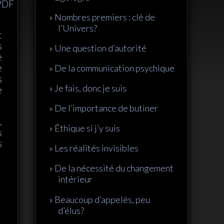
 PDF
Nombres premiers : clé de
l’Univers?
t
s
Une question d’autorité
e
e
De la communication psychique
s
Je fais, donc je suis
e
De l’importance de butiner
,
Éthique si j’y suis
s
s
Les réalités invisibles
De la nécessité du changement
intérieur
Beaucoup d’appelés, peu
d’élus?