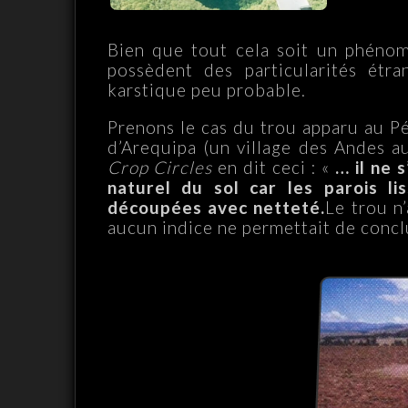
Bien que tout cela soit un phénomè
possèdent des particularités étr
karstique peu probable.
Prenons le cas du trou apparu au P
d’Arequipa (un village des Andes a
Crop Circles
en dit ceci : «
… il ne 
naturel du sol car les parois li
découpées avec netteté.
Le trou n
aucun indice ne permettait de conclu