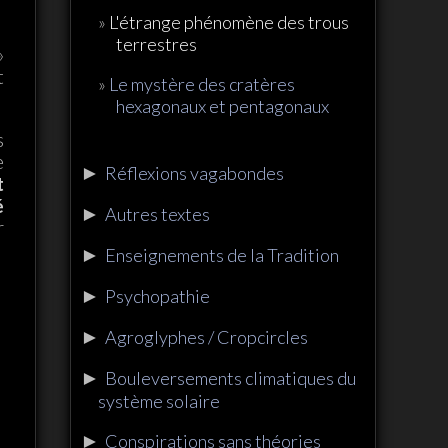
L'étrange phénomène des trous
terrestres
»
t
Le mystère des cratères
hexagonaux et pentagonaux
s
e
►
Réflexions vagabondes
t
é
►
Autres textes
r
►
Enseignements de la Tradition
►
Psychopathie
►
Agroglyphes / Cropcircles
►
Bouleversements climatiques du
système solaire
►
Conspirations sans théories