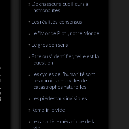
De chasseurs-cueilleurs à
astronautes
Les réalités-consensus
Le "Monde Plat", notre Monde
Le gros bon sens
Être ou s'identifier, telle est la
question
»
.
Les cycles de l'humanité sont
à
les miroirs des cycles de
.
catastrophes naturelles
e
Les piédestaux invisibles
i
Remplir le vide
Le caractère mécanique de la
vie