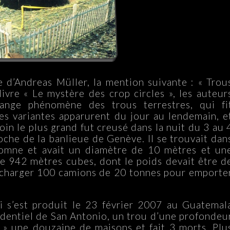
 d’Andreas Müller, la mention suivante : « Trou
livre « Le mystère des crop circles », les auteur
ange phénomène des trous terrestres, qui fi
es variantes apparurent du jour au lendemain, e
oin le plus grand fut creusé dans la nuit du 3 au 
he de la banlieue de Genève. Il se trouvait dan
omne et avait un diamètre de 10 mètres et un
e 942 mètres cubes, dont le poids devait être d
lu charger 100 camions de 20 tonnes pour emporte
i s’est produit le 23 février 2007 au Guatemal
sidentiel de San Antonio, un trou d’une profondeu
 » une douzaine de maisons et fait 3 morts. Plu