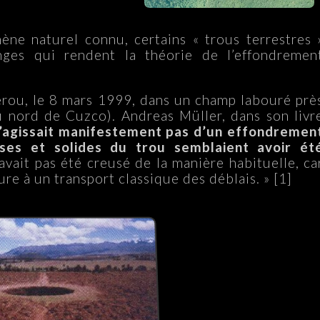
ne naturel connu, certains « trous terrestres 
anges qui rendent la théorie de l’effondremen
érou, le 8 mars 1999, dans un champ labouré prè
u nord de Cuzco). Andreas Müller, dans son livr
s’agissait manifestement pas d’un effondremen
sses et solides du trou semblaient avoir ét
’avait pas été creusé de la manière habituelle, ca
re à un transport classique des déblais. » [1]